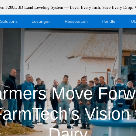
rken F200L 3D Land Leveling System — Level Every Inch, Save Every Drop.
Solutions
Lösungen
Ressourcen
Händler
Üb
Blog
Händler werden
Veranstaltungen
Webshop-Login
Support
Dealer Portal
armers Move Forwa
Herunterladen
armTech's Vision 
Dairy