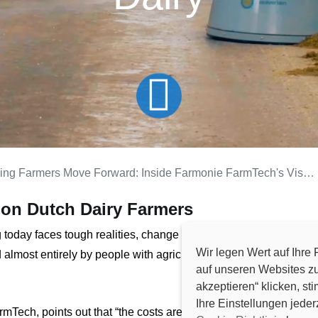
ng Farmers Move Forward: Inside Farmonie FarmTech's Vision for Smarter Dairy
on Dutch Dairy Farmers
 today faces tough realities, change is no longer optional — it’s
Wir legen Wert auf Ihre
almost entirely by people with agricultural backgrounds, truly
auf unseren Websites zu
akzeptieren“ klicken, 
Ihre Einstellungen jeder
armTech
, points out that “the costs are really high, and evey