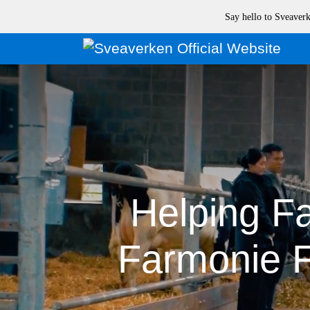
Say hello to Sveave
Helping F
Farmonie F