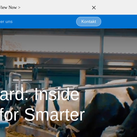
 View Now >
er uns
Kontakt
rd: Inside
for Smarter