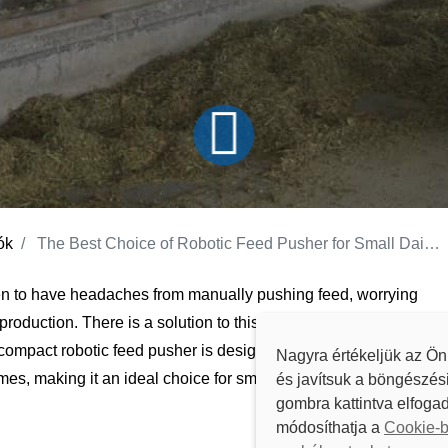
ók
The Best Choice of Robotic Feed Pusher for Small Dairy Barns
en to have headaches from manually pushing feed, worrying
roduction. There is a solution to this problem - the
 compact robotic feed pusher is designed to ensure that your
Nagyra értékeljük az Ön
times, making it an ideal choice for small dairy barns. Here are
és javítsuk a böngészés
gombra kattintva elfogad
módosíthatja a
Cookie-b