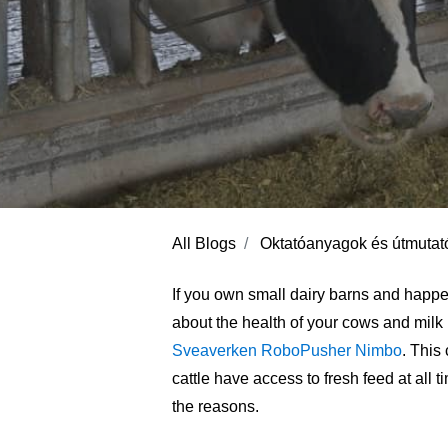
All Blogs
Oktatóanyagok és útmutat
If you own small dairy barns and happ
about the health of your cows and milk p
Sveaverken RoboPusher Nimbo
. This
cattle have access to fresh feed at all 
the reasons.