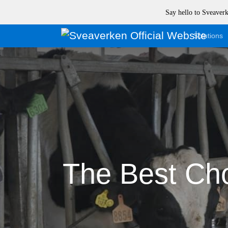
Say hello to Sveave
Solutions
The Best Cho