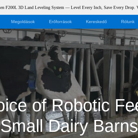
rken F200L 3D Land Leveling System — Level Every Inch, Save Every Drop.
Megoldások
Erőforrások
Kereskedő
Rólunk
Blog
Legyen kereskedő
Események
Webshop bejelentkezés
Támogatás
Dealer Portal
Letöltés
ice of Robotic Fe
Small Dairy Barns