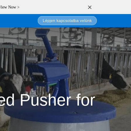
 View Now >
Lépjen kapcsolatba velünk
ed Pusher for