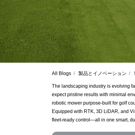
All Blogs
製品とイノベーション
The landscaping industry is evolving fas
expect pristine results with minimal e
robotic mower purpose-built for golf co
Equipped with
RTK, 3D LiDAR, and Vi
fleet-ready control—all in one smart, d