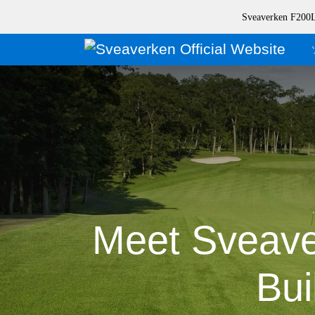
Sveaverke
Meet Sveave
Bui