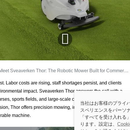
Meet Sveaverken Thor: The Robotic Mower Built for Commercial Turf
t. Labor costs are rising, staff shortages persist, and clients
nvironmental impact.
Sveaverken Thor
answers the call with a
urses, sports fields, and large-scale commercial grounds.
当社はお客様のプライバ
sion
, Thor offers precision mowing, intelligent navigation, and
スペリエンスをパーソナラ
urable machine.
「すべてを受け入れる」
ります。設定は、
Cook