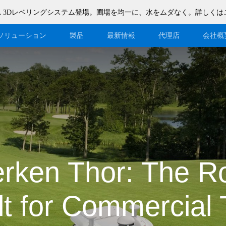
n F200L 3Dレベリングシステム登場。圃場を均一に、水をムダなく。詳しくは
ソリューション
製品
最新情報
代理店
会社概
ブログ
代理店になる
イベント
ウェイブショップ登録
サポート
代理店DMSシステム
ダウンロード
rken Thor: The R
lt for Commercial 