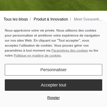
Tous les blogs
Produit & Innovation
Meet Sveaverken Thor: The Robotic Mower Built for Commercial Turf
The landscaping industry is evolving fast. Labor costs are rising,
Nous apprécions votre vie privée. Nous utilisons des cookies
pour personnaliser et améliorer votre expérience de navigation
staff shortages persist, and clients expect pristine results with
sur nos sites Web. En cliquant sur "Tout accepter", vous
minimal environmental impact.
Sveaverken Thor
answers the call
acceptez l'utilisation de cookies. Vous pouvez gérer vos
with a robotic mower purpose-built for golf courses, sports fields,
paramètres à tout moment via
Paramètres des cookies
ou lire
notre
Politique en matière de cookies
.
and large-scale commercial grounds. Equipped with
RTK, 3D
LiDAR, and Vision
, Thor offers precision mowing, intelligent
Personnaliser
navigation, and fleet-ready control—all in one smart, durable
machine.
Accepter tout
Rejeter