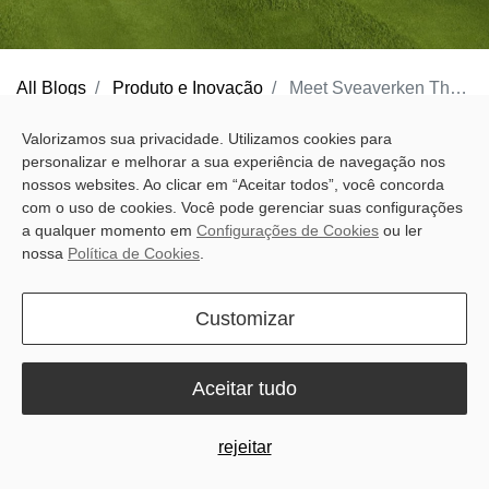
All Blogs
Produto e Inovação
Meet Sveaverken Thor: The Robotic Mower Built for Commercial Turf
The landscaping industry is evolving fast. Labor costs are rising,
Valorizamos sua privacidade. Utilizamos cookies para
personalizar e melhorar a sua experiência de navegação nos
staff shortages persist, and clients expect pristine results with
nossos websites. Ao clicar em “Aceitar todos”, você concorda
minimal environmental impact.
Sveaverken Thor
answers the call
com o uso de cookies. Você pode gerenciar suas configurações
with a robotic mower purpose-built for golf courses, sports fields,
a qualquer momento em
Configurações de Cookies
ou ler
nossa
Política de Cookies
.
and large-scale commercial grounds. Equipped with
RTK, 3D
LiDAR, and Vision
, Thor offers precision mowing, intelligent
Customizar
navigation, and fleet-ready control—all in one smart, durable
machine.
Aceitar tudo
rejeitar