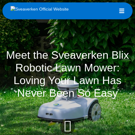
Meet the Sveaverken Blix
Robotic Lawn Mower:
Loving Your Lawn Has
Never Been So Easy