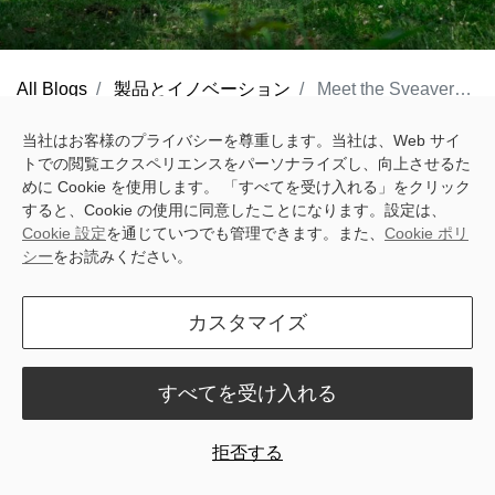
All Blogs
製品とイノベーション
Meet the Sveaverken Blix Robotic Lawn Mower: Loving Your Lawn Has Never Been So Easy
Whether on the farm or commercially, Sveaverken has been a
当社はお客様のプライバシーを尊重します。当社は、Web サイ
トでの閲覧エクスペリエンスをパーソナライズし、向上させるた
pioneer in the field of robotics, developing a whole host of
めに Cookie を使用します。 「すべてを受け入れる」をクリック
solutions that help streamline tedious work and optimize
すると、Cookie の使用に同意したことになります。設定は、
operations. Now, we're thrilled to be bringing that same innovation
Cookie 設定
を通じていつでも管理できます。また、
Cookie ポリ
シー
をお読みください。
to your backyard with the launch of our first consumer product –
the
Sveaverken Blix Robotic Lawn Mower
.
カスタマイズ
すべてを受け入れる
拒否する