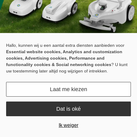
Hallo, kunnen wij u een aantal extra diensten aanbieden voor
Essential website cookies, Analytics and customization
cookies, Advertising cookies, Performance and
functionality cookies & Social networking cookies
? U kunt
uw toestemming later altijd nog wijzigen of intrekken.
Laat me kiezen
Elevate Turf Management at
GCSAA 2026
Dat is oké
Ik weiger
The future of course maintenance arrives in Orlando. Sveaverken
invites golf course superintendents and facility managers to Booth