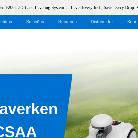
rken F200L 3D Land Leveling System — Level Every Inch, Save Every Drop.
utions
Soluções
Recursos
Distribuidor
Sobr
Blogue
Torne-se um revendedor
Eventos
Login da loja virtual
Apoiar
Dealer Portal
Download
eaverken
GCSAA