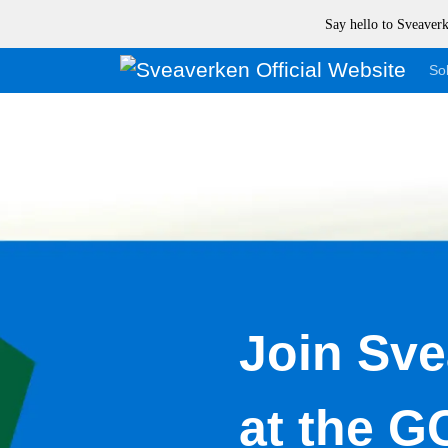
Say hello to Sveave
Sol
Join Sv
at the 