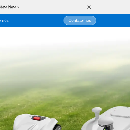
 View Now >
e nós
Contate-nos