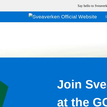
Say hello to Sveave
S
Join Sv
at the 