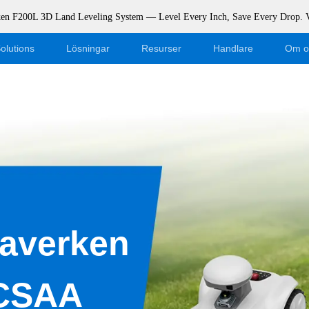
rken F200L 3D Land Leveling System — Level Every Inch, Save Every Drop.
olutions
Lösningar
Resurser
Handlare
Om o
Blogg
Bli återförsäljare
Evenemang
Webshop Logga in
Stöd
Dealer Portal
Ladda ner
eaverken
GCSAA