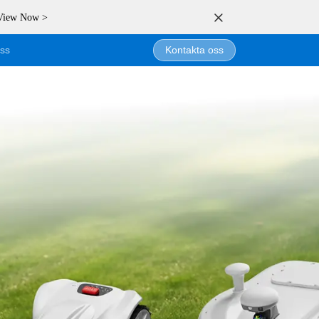
 View Now >
ss
Kontakta oss