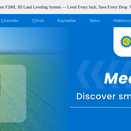
rken F200L 3D Land Leveling System — Level Every Inch, Save Every Drop.
Çözümler
ÇÜrün
Kaynaklar
Satıcı
Hakkımız
Blog
Bayi Olun
Etkinlikler
Web Mağazası Girişi
Destek
Dealer Portal
İndir