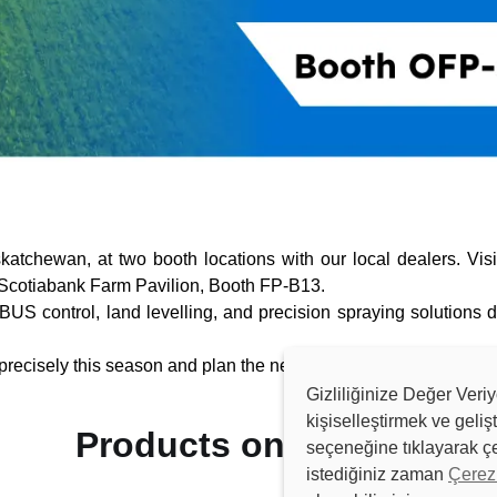
atchewan, at two booth locations with our local dealers. Vi
e Scotiabank Farm Pavilion, Booth FP-B13.
OBUS control, land levelling, and precision spraying solutions 
ecisely this season and plan the next with confidence.
Gizliliğinize Değer Veri
kişiselleştirmek ve geliş
Products on Display
seçeneğine tıklayarak çe
istediğiniz zaman
Çerez 