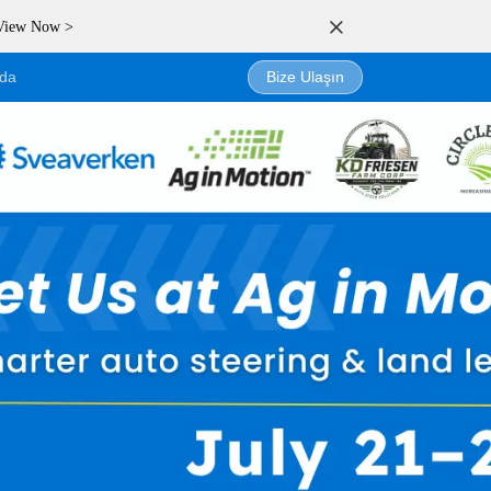
 View Now >
da
Bize Ulaşın