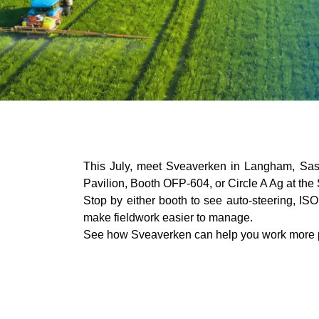
This July, meet Sveaverken in Langham, Sask
Pavilion, Booth OFP-604, or Circle A Ag at th
Stop by either booth to see auto-steering, IS
make fieldwork easier to manage.
See how Sveaverken can help you work more pr