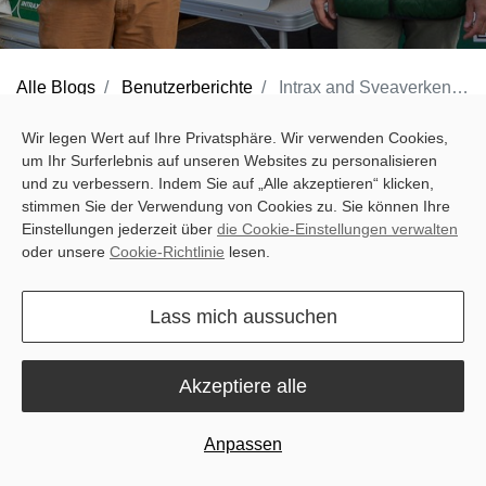
Alle Blogs
Benutzerberichte
Intrax and Sveaverken: Partnering to Modernize Farming in France
In the heart of France's agricultural landscape, Intrax and
Wir legen Wert auf Ihre Privatsphäre. Wir verwenden Cookies,
um Ihr Surferlebnis auf unseren Websites zu personalisieren
Sveaverken have forged a partnership aimed at empowering
und zu verbessern. Indem Sie auf „Alle akzeptieren“ klicken,
farmers with cutting-edge, affordable technology. Through
stimmen Sie der Verwendung von Cookies zu. Sie können Ihre
innovation, trust, and a shared vision for the future, this
Einstellungen jederzeit über
die Cookie-Einstellungen verwalten
oder unsere
Cookie-Richtlinie
lesen.
collaboration tackles challenges and turns them into opportunities.
Here's the story of how Intrax and Sveaverken are reshaping
Lass mich aussuchen
farming in France.
Meet the Team Behind Intrax
Akzeptiere alle
Intrax is spearheaded by two seasoned professionals with deep
Anpassen
roots in agriculture.
Philippe Fournier
, a machinery expert with
years of experience at Massey Ferguson, and
Kévin Richard
, a