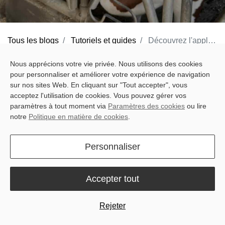
Tous les blogs
Tutoriels et guides
Découvrez l'application MooConnect : L'élevage laitier facilité par les données
At Sveaverken, we understand the challenges farmers face in
Nous apprécions votre vie privée. Nous utilisons des cookies
pour personnaliser et améliorer votre expérience de navigation
optimizing your operations and ensuring the well-being of your
sur nos sites Web. En cliquant sur "Tout accepter", vous
herd. That's why we've developed a powerful suite of solutions,
acceptez l'utilisation de cookies. Vous pouvez gérer vos
including our best-selling
MooCollar Bree
, and
RoboPusher
paramètres à tout moment via
Paramètres des cookies
ou lire
notre
Politique en matière de cookies
.
Nimbo
, with our MooConnect app acting as an essential gateway
to a smarter, more efficient farm.
Personnaliser
In this article, we'll dive into everything you need to know
regarding our handy, free app, and how it can interface with your
Accepter tout
Sveaverken gear to give you a deeper understanding of what's
happening on the ground.
Rejeter