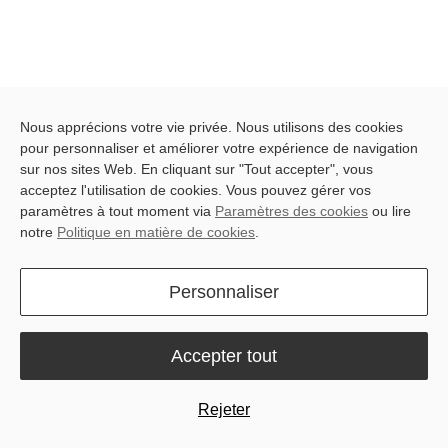
Nous apprécions votre vie privée. Nous utilisons des cookies
pour personnaliser et améliorer votre expérience de navigation
Latest blog posts
sur nos sites Web. En cliquant sur "Tout accepter", vous
acceptez l'utilisation de cookies. Vous pouvez gérer vos
paramètres à tout moment via
Paramètres des cookies
ou lire
notre
Politique en matière de cookies
.
Personnaliser
Accepter tout
All
Produit & Innovation
Témoignages d'utilisateurs
Tutoriels et guides
News
Rejeter