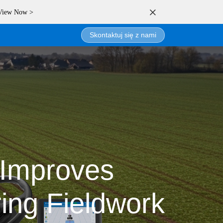
 View Now >
Skontaktuj się z nami
oLogin
 Improves
ring Fieldwork