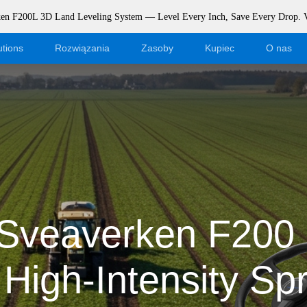
rken F200L 3D Land Leveling System — Level Every Inch, Save Every Drop.
utions
Rozwiązania
Zasoby
Kupiec
O nas
Zostań dealerem
Blog
Logowanie do sklepu internetoweg
Wydarzenia
Dealer Portal
Wsparcie
Pobierz
Sveaverken F200
r High-Intensity Sp