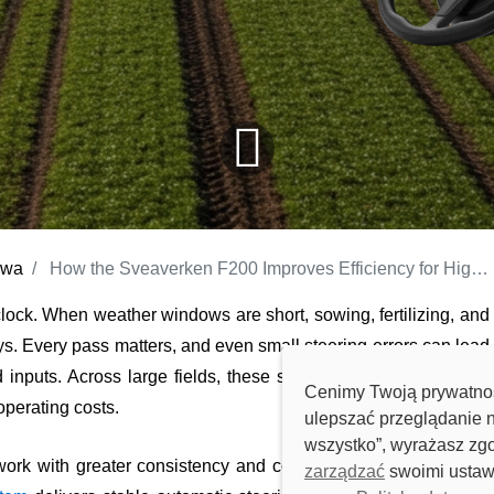
owa
How the Sveaverken F200 Improves Efficiency for High-Intensity Spring Fieldwork
clock. When weather windows are short, sowing, fertilizing, and
ys. Every pass matters, and even small steering errors can lead
inputs. Across large fields, these small inefficiencies quickly
Cenimy Twoją prywatnoś
operating costs.
ulepszać przeglądanie n
wszystko”, wyrażasz zg
ork with greater consistency and control under this pressure.
zarządzać
swoimi ustawi