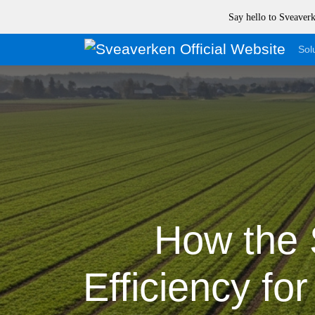
Say hello to Sveave
Sol
How the 
Efficiency fo