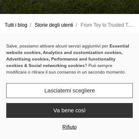
Tutti i blog
Storie degli utenti
From Toy to Trusted Tool: How Blix Revolutionized One Family's Lawn Care
Salve, possiamo attivare alcuni servizi aggiuntivi per
Essential
website cookies, Analytics and customization cookies,
Advertising cookies, Performance and functionality
cookies & Social networking cookies
? Può sempre
modificare o ritirare il suo consenso in un secondo momento.
Lasciatemi scegliere
Va bene così
The Challenge: Finding a Reliable
Autonomous Lawn Care Solution
Rifiuto
For Eric Massey of Graham, North Carolina, weekends used to