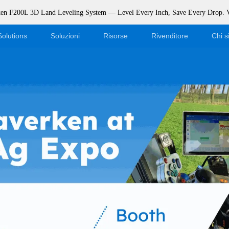
rken F200L 3D Land Leveling System — Level Every Inch, Save Every Drop.
Solutions
Soluzioni
Risorse
Rivenditore
Chi 
Blog
Diventa un rivenditore
Eventi
Accesso al negozio online
Supporto
Dealer Portal
Scaricamento