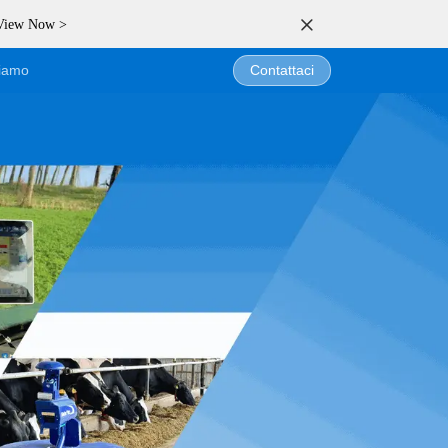
 View Now >
siamo
Contattaci