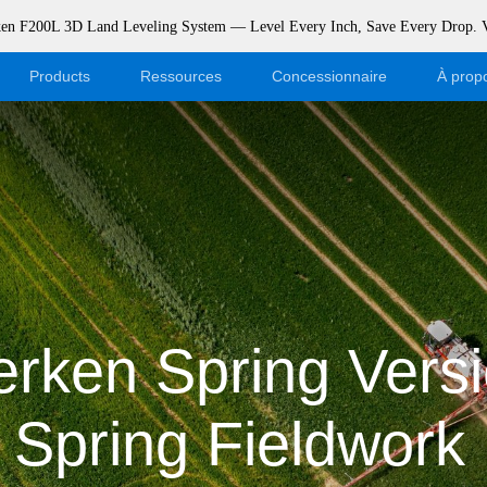
rken F200L 3D Land Leveling System — Level Every Inch, Save Every Drop.
Products
Ressources
Concessionnaire
À prop
Blog
Devenez concessionnaire
Événements
Connexion à la boutique en ligne
Soutien
Dealer Portal
Télécharger
rken Spring Versi
Spring Fieldwork 