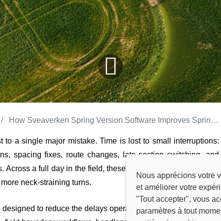
How Sveaverken Spring Version Software Improves Spring Fieldwork Efficiency
st to a single major mistake. Time is lost to small interruptions:
rns, spacing fixes, route changes, late section switching, and
 Across a full day in the field, these small interruptions add up
Nous apprécions votre v
 more neck-straining turns.
et améliorer votre expér
"Tout accepter", vous ac
 designed to reduce the delays operators face every spring. By
paramètres à tout mome