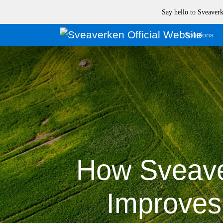
Say hello to Sveave
Solutions
How Sveave
Improves 