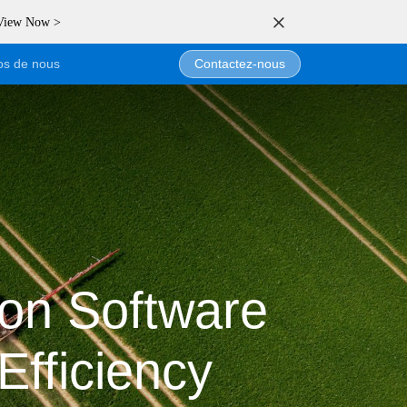
 View Now >
os de nous
Contactez-nous
on Software
Efficiency