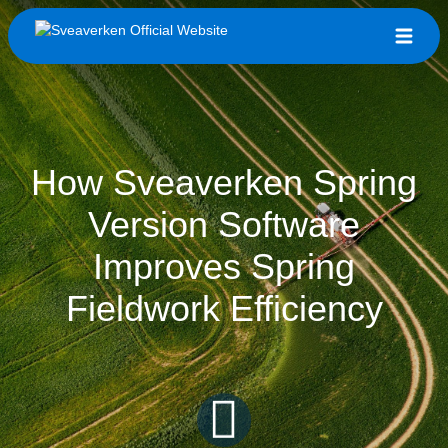
How Sveaverken Spring
Version Software
Improves Spring
Fieldwork Efficiency