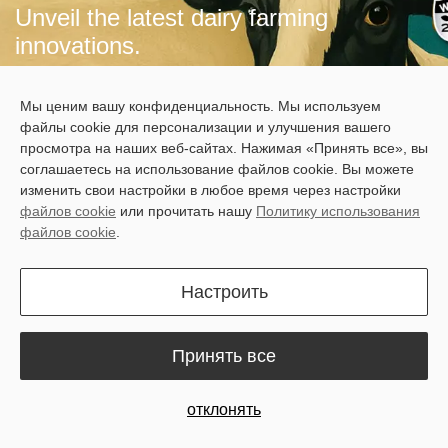
Unveil the latest dairy farming
innovations.
Мы ценим вашу конфиденциальность. Мы используем
Stand:
TC 26-28 & 56-58 (Trade Center)
файлы cookie для персонализации и улучшения вашего
просмотра на наших веб-сайтах. Нажимая «Принять все», вы
Date:
Sept 30 - Oct 3, 2025
соглашаетесь на использование файлов cookie. Вы можете
Location:
Madison, United States
изменить свои настройки в любое время через настройки
файлов cookie
или прочитать нашу
Политику использования
файлов cookie
.
Secure Your Spot Now
Настроить
Принять все
отклонять