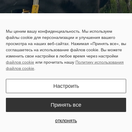
All Blogs
Истории пользователей
Consistent Feeding for Higher Milk Yields: A Scottish Dairy Farm's Success Story
Мы ценим вашу конфиденциальность. Мы используем
Adam Lawson stood at the edge of North Cassingray Farm,
файлы cookie для персонализации и улучшения вашего
просмотра на наших веб-сайтах. Нажимая «Принять все», вы
nestled in the picturesque Scottish village of Largoward in the
соглашаетесь на использование файлов cookie. Вы можете
area of Fife. With a legacy that began over two decades ago,
изменить свои настройки в любое время через настройки
Adam, along with his family, has dedicated his life to dairy
файлов cookie
или прочитать нашу
Политику использования
файлов cookie
.
farming. The rhythmic sound of cows mooing fills the air as he
reflects on the countless early mornings and long days spent
Настроить
caring for his 150 cows.
Принять все
отклонять