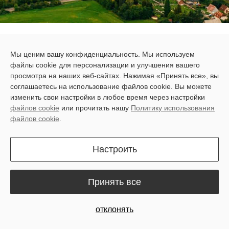
All Blogs
Истории пользователей
Feed Intake Increased by 12%, Łukasz's Story from Poland
Мы ценим вашу конфиденциальность. Мы используем
Łukasz is a successful farmer and entrepreneur in Poland. He
файлы cookie для персонализации и улучшения вашего
просмотра на наших веб-сайтах. Нажимая «Принять все», вы
runs an agricultural farm with
300
cattle and provides herd
соглашаетесь на использование файлов cookie. Вы можете
management solutions for other farmers in his area. He has
изменить свои настройки в любое время через настройки
recently adopted a new technology that has transformed his dairy
файлов cookie
или прочитать нашу
Политику использования
файлов cookie
.
farming,
RoboPusher Nimbo
, an automatic feed pusher from
Sveaverken, a Swedish company that specializes in smart farming
Настроить
solutions.
"The robot works great, feed intake has increased by
12%
, so the
Принять все
gains will also go up", commented Łukasz. He also noted that with
Sveaverken’s timely online support, there’s no need to hire
отклонять
employees to do feed-pushing work.