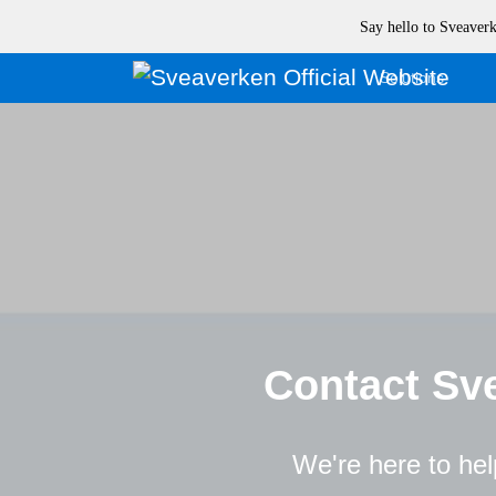
Say hello to Sveave
Solutions
Contact Sveav
We're here to help