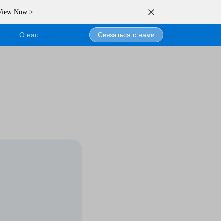
 View Now >
О нас
Связаться с нами
бьютором
н