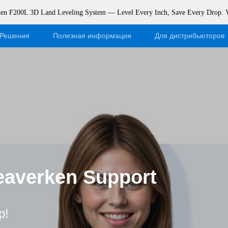
rken F200L 3D Land Leveling System — Level Every Inch, Save Every Drop.
Решения
Полезная информация
Для дистрибьюторов
Блог
Станьте нашим дистри
События
Вход в интернет-магази
Поддержка
Dealer Portal
Полезные материалы
erken Support
!