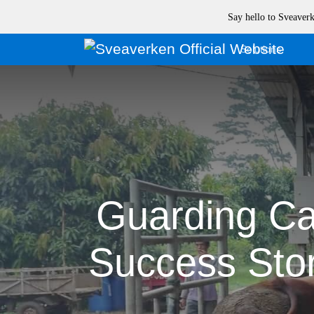
Say hello to Sveave
Solutions
Guarding Ca
Success Stor