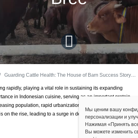
Guarding Cattle Health: The House of Barn Success Story with Sveaverken's MooCollar Bree
g rapidly, playing a vital role in sustaining its expanding
rtance in Indonesian cuisine, serving as an important protein
easing population, rapid urbanization, and a majority Muslim
Мы ценим вашу конфид
 on the rise, leading to a surge in demand for high-quality
персонализации и улу
Нажимая «Принять все
Вы можете изменить с