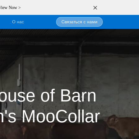
 View Now >
О нас
Связаться с нами
бьютором
н
ouse of Barn
n's MooCollar