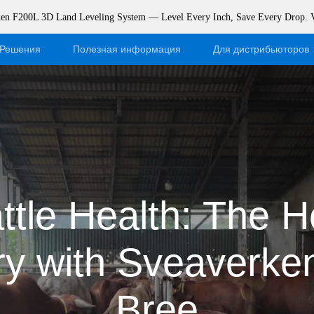
rken F200L 3D Land Leveling System — Level Every Inch, Save Every Drop.
Решения
Полезная информация
Для дистрибьюторов
Блог
Станьте нашим дистри
События
Вход в интернет-магази
Поддержка
Dealer Portal
ttle Health: The H
Полезные материалы
y with Sveaverke
Bree